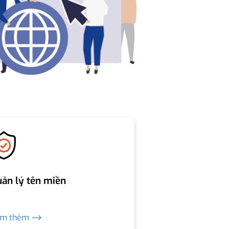
ản lý tên miền
em thêm ⟶