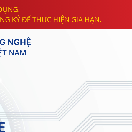
 DỤNG.
NG KÝ ĐỂ THỰC HIỆN GIA HẠN.
E