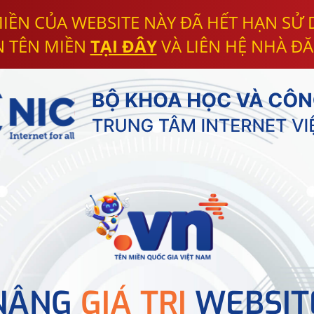
IỀN CỦA WEBSITE NÀY ĐÃ HẾT HẠN SỬ
N TÊN MIỀN
TẠI ĐÂY
VÀ LIÊN HỆ NHÀ ĐĂ
NÂNG
GIÁ TRỊ
WEBSIT