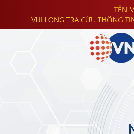
TÊN M
VUI LÒNG TRA CỨU THÔNG TI